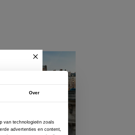
Over
ert
hen
p van technologieën zoals
erde advertenties en content,