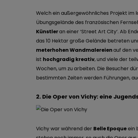
Welch ein außergewöhnliches Projekt im l
Übungsgelände des französischen Fernse
Künstler
an einer ‘Street Art City’. Ab E
das 10 Hektar große Gelände betreten und 
meterhohen Wandmalereien
auf den v
ist
hochgradig kreativ
, und viele der te
Wochen, um zu arbeiten. Die Besucher dür
bestimmten Zeiten werden Führungen, auc
2. Die Oper von Vichy: eine Jugends
Vichy war während der
Belle Epoque
ein 
stehen noch immer, so auch die Oper aus 