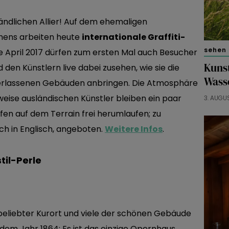
ändlichen Allier! Auf dem ehemaligen
hens arbeiten heute
internationale Graffiti-
sehen 
nde April 2017 dürfen zum ersten Mal auch Besucher
Kuns
den Künstlern live dabei zusehen, wie sie die
Wass
erlassenen Gebäuden anbringen. Die Atmosphäre
ilweise ausländischen Künstler bleiben ein paar
3. AUGU
fen auf dem Terrain frei herumlaufen; zu
h in Englisch, angeboten.
Weitere Infos
.
til-Perle
beliebter Kurort und viele der schönen Gebäude
dem Jahr 1864: Es ist das einzige Opernhaus