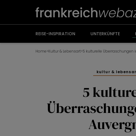
Weiter
zum
Inhalt
REISE-INSPIRATION
UNTERKÜNFTE
Home
>
Kultur & Lebensart
>
5 kulturelle Überraschungen 
kultur & lebensa
5 kulture
Überraschunge
Auverg