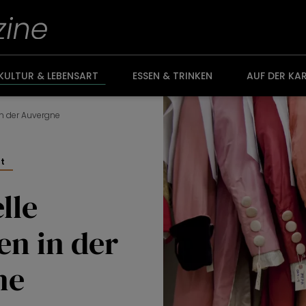
KULTUR & LEBENSART
ESSEN & TRINKEN
AUF DER KA
in der Auvergne
rt
lle
n in der
ne