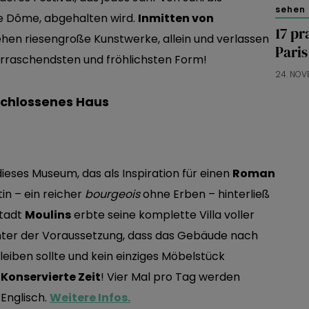
sehen 
de Dôme, abgehalten wird.
Inmitten von
17 pr
ehen riesengroße Kunstwerke, allein und verlassen
Paris
erraschendsten und fröhlichsten Form!
24. NOV
rschlossenes Haus
 dieses Museum, das als Inspiration für einen
Roman
in – ein reicher
bourgeois
ohne Erben – hinterließ
Stadt
Moulins
erbte seine komplette Villa voller
unter der Voraussetzung, dass das Gebäude nach
eiben sollte und kein einziges Möbelstück
.
Konservierte Zeit
! Vier Mal pro Tag werden
Englisch.
Weitere Infos.