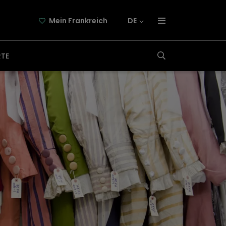
Mein Frankreich
DE
über frankreich-webazine.de
RTE
newsletter
kooperation
kontakt