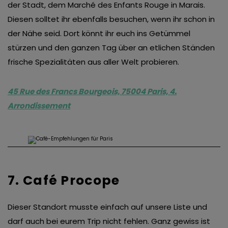
der Stadt, dem Marché des Enfants Rouge in Marais.
van derde partijen om gepersonaliseerde advertenties te
Diesen solltet ihr ebenfalls besuchen, wenn ihr schon in
tonen en/of de inhoud van de advertenties op je
der Nähe seid. Dort könnt ihr euch ins Getümmel
voorkeuren af te stemmen. Je kunt je voorkeuren
stürzen und den ganzen Tag über an etlichen Ständen
beheren via ‘Zelf instellen’. Klik je op ‘Accepteren en
frische Spezialitäten aus aller Welt probieren.
doorgaan’ dan ga je akkoord met het gebruik van alle
cookies zoals omschreven in onze
Cookieverklaring
.
45 Rue des Francs Bourgeois, 75004 Paris, 4.
Merci!
Arrondissement
7. Café Procope
Dieser Standort musste einfach auf unsere Liste und
darf auch bei eurem Trip nicht fehlen. Ganz gewiss ist