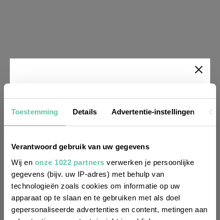
Newsletter
Toestemming
Details
Advertentie-instellingen
Ov
Möchtest du
regelmäßig über Trends, neue
Verantwoord gebruik van uw gegevens
Entdeckungen und Insider-Tipps für
Wij en
onze 1022 partners
verwerken je persoonlijke
Frankreich informiert werden? Dann
gegevens (bijv. uw IP-adres) met behulp van
technologieën zoals cookies om informatie op uw
melde dich für unseren
6. Le Voltigeur
apparaat op te slaan en te gebruiken met als doel
zweiwöchentlichen Newsletter an. Im
gepersonaliseerde advertenties en content, metingen aan
Handumdrehen erledigt!