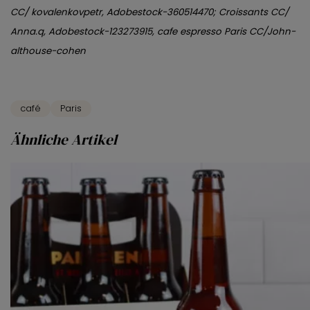
CC/ kovalenkovpetr, Adobestock-360514470; Croissants CC/
Anna.q, Adobestock-123273915, cafe espresso Paris CC/John-
althouse-cohen
café
Paris
Ähnliche Artikel