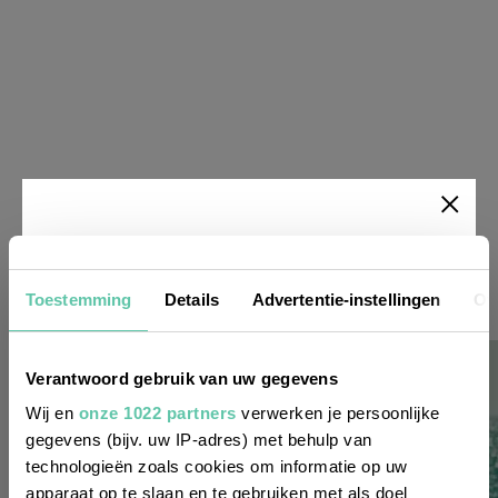
Newsletter
Toestemming
Details
Advertentie-instellingen
Ov
Möchtest du
regelmäßig über Trends, neue
Verantwoord gebruik van uw gegevens
Entdeckungen und Insider-Tipps für
Wij en
onze 1022 partners
verwerken je persoonlijke
Frankreich informiert werden? Dann
gegevens (bijv. uw IP-adres) met behulp van
technologieën zoals cookies om informatie op uw
melde dich für unseren
apparaat op te slaan en te gebruiken met als doel