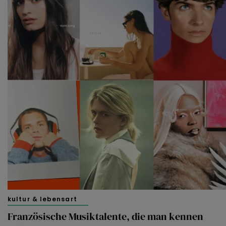
gebruikerservaring te bieden. Ook plaatsen wij cookies
van derde partijen om gepersonaliseerde advertenties te
tonen en/of de inhoud van de advertenties op je
voorkeuren af te stemmen. Je kunt je voorkeuren
beheren via ‘Zelf instellen’. Klik je op ‘Accepteren en
doorgaan’ dan ga je akkoord met het gebruik van alle
cookies zoals omschreven in onze
Cookieverklaring
.
Merci!
kultur & lebensart
Französische Musiktalente, die man kennen