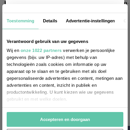
Erfrischung in den französischen Bergen: 6 Top-
Newsletter
Campingplätze in Höhenlage
Toestemming
Details
Advertentie-instellingen
Ov
Möchtest du
regelmäßig über Trends, neue
Verantwoord gebruik van uw gegevens
Entdeckungen und Insider-Tipps für
Wij en
onze 1022 partners
verwerken je persoonlijke
Frankreich informiert werden? Dann
gegevens (bijv. uw IP-adres) met behulp van
technologieën zoals cookies om informatie op uw
melde dich für unseren
apparaat op te slaan en te gebruiken met als doel
zweiwöchentlichen Newsletter an. Im
gepersonaliseerde advertenties en content, metingen aan
Handumdrehen erledigt!
advertenties en content, inzicht in publiek en
productontwikkeling. U kunt kiezen wie uw gegevens
Voornaam
gebruikt en met welke doelen.
(Required)
Als u het toestaat, willen we ook graag:
Achternaam
Accepteren en doorgaan
Informatie verzamelen over uw geografische
(Required)
locatie, die tot een paar meter nauwkeurig kan zijn