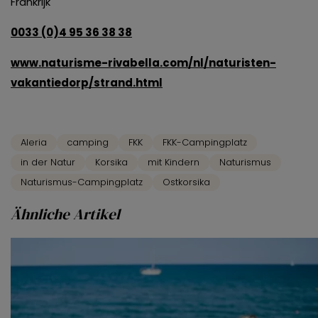
Frankrijk
0033 (0)4 95 36 38 38
www.naturisme-rivabella.com/nl/naturisten-
vakantiedorp/strand.html
Aleria
camping
FKK
FKK-Campingplatz
in der Natur
Korsika
mit Kindern
Naturismus
Naturismus-Campingplatz
Ostkorsika
Ähnliche Artikel