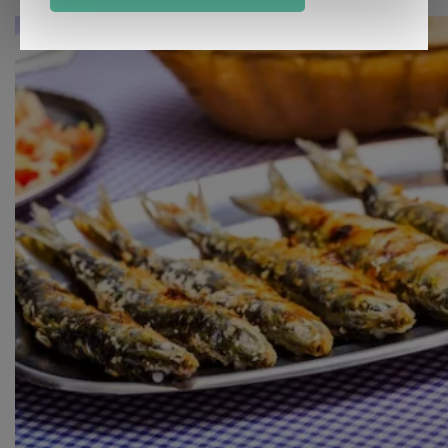
intrekken in de Cookieverklaring.
Kijk vooral rond en laat je inspireren. Voordat je dat doet,
informeren we je over het gebruik van
analytische en
functionele cookies
om je een optimale
gebruikerservaring te bieden. Ook plaatsen wij cookies
van derde partijen om gepersonaliseerde advertenties te
tonen en/of de inhoud van de advertenties op je
voorkeuren af te stemmen. Je kunt je voorkeuren
beheren via ‘Zelf instellen’. Klik je op ‘Accepteren en
doorgaan’ dan ga je akkoord met het gebruik van alle
cookies zoals omschreven in onze
Cookieverklaring
.
Merci!