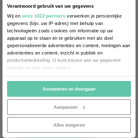
regelmäßig über Trends, neue
Verantwoord gebruik van uw gegevens
Entdeckungen und Insider-Tipps für
Wij en
onze 1022 partners
verwerken je persoonlijke
Frankreich informiert werden? Dann
gegevens (bijv. uw IP-adres) met behulp van
technologieën zoals cookies om informatie op uw
melde dich für unseren
apparaat op te slaan en te gebruiken met als doel
zweiwöchentlichen Newsletter an. Im
gepersonaliseerde advertenties en content, metingen aan
Handumdrehen erledigt!
advertenties en content, inzicht in publiek en
productontwikkeling. U kunt kiezen wie uw gegevens
Voornaam
gebruikt en met welke doelen.
(Required)
Als u het toestaat, willen we ook graag:
Achternaam
Accepteren en doorgaan
Informatie verzamelen over uw geografische
(Required)
locatie, die tot een paar meter nauwkeurig kan zijn
Uw apparaat identificeren door het actief te
E-
Aanpassen
mailadres
scannen op specifieke eigenschappen (fingerprinting)
(Required)
Lees meer over hoe uw persoonlijke gegevens worden
Alles weigeren
verwerkt en stel uw voorkeuren in het
detailgedeelte
in.
ANMELDEN
U kunt uw toestemming op elk moment wijzigen of