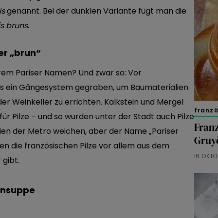
is
genannt. Bei der dunklen Variante fügt man die
s bruns
.
er „brun“
em Pariser Namen? Und zwar so: Vor
is ein Gängesystem gegraben, um Baumaterialien
er Weinkeller zu errichten. Kalkstein und Mergel
franzö
ür Pilze – und so wurden unter der Stadt auch Pilze
Fran
ien der Metro weichen, aber der Name „Pariser
Gruy
n die französischen Pilze vor allem aus dem
16. OKT
 gibt.
onsuppe