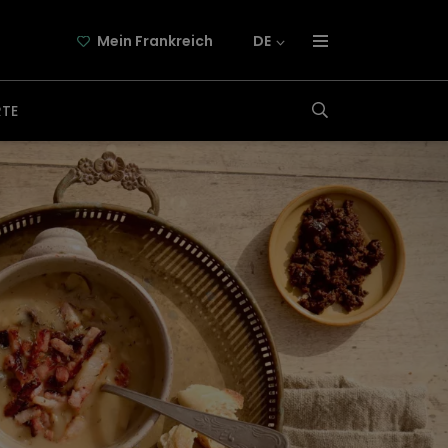
Mein Frankreich
DE
über frankreich-webazine.de
RTE
newsletter
kooperation
kontakt