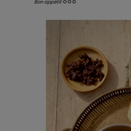
Bon appétit
🌻🌻🌻