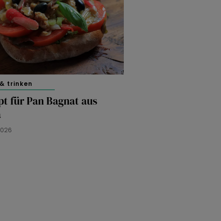
& trinken
pt für Pan Bagnat aus
a
2026