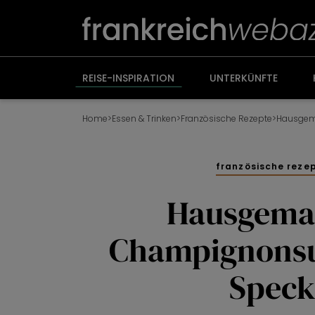
Weiter
zum
Inhalt
REISE-INSPIRATION
UNTERKÜNFTE
Home
>
Essen & Trinken
>
Französische Rezepte
>
französische reze
Hausgema
Champignons
Spec