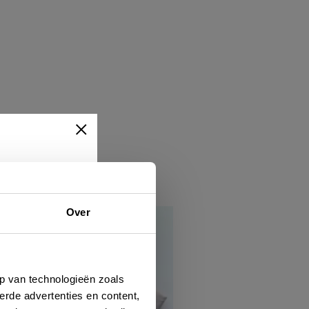
Over
ert
hen
p van technologieën zoals
erde advertenties en content,