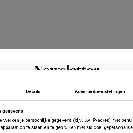
Newsletter
Details
Advertentie-instellingen
Möchtest du regelmäßig über Trends, neue
tdeckungen und Insider-Tipps für Frankreich informi
asser abspülen, da sie sonst zu viel Feuchtigkeit
rden? Dann melde dich für unseren zweiwöchentlic
w gegevens
Newsletter an. Im Handumdrehen erledigt!
erwerken je persoonlijke gegevens (bijv. uw IP-adres) met behul
apparaat op te slaan en te gebruiken met als doel gepersonalise
teln