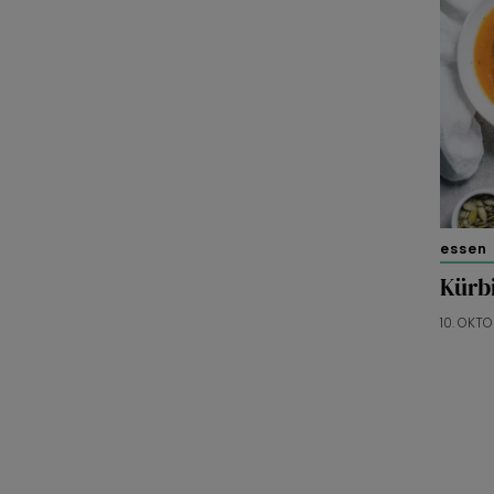
essen 
Kürb
10. OKT