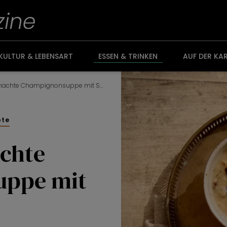
KULTUR & LEBENSART
ESSEN & TRINKEN
AUF DER KA
Hausgemachte Champignonsuppe mit Speck
pte
chte
uppe mit
k