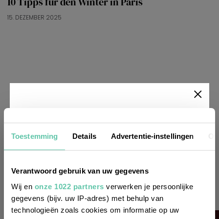
10 Tipps für den Winter in Paris
15. DEZEMBER 2025
Newsletter
Toestemming
Details
Advertentie-instellingen
Ov
Möchtest du
regelmäßig über Trends, neue
Verantwoord gebruik van uw gegevens
Entdeckungen und Insider-Tipps für
Wij en
onze 1022 partners
verwerken je persoonlijke
Frankreich informiert werden? Dann
gegevens (bijv. uw IP-adres) met behulp van
technologieën zoals cookies om informatie op uw
melde dich für unseren