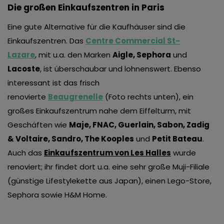
Die großen Einkaufszentren in Paris
Eine gute Alternative für die Kaufhäuser sind die
Einkaufszentren. Das
Centre Commercial St-
Lazare
, mit u.a. den Marken
Aigle, Sephora
und
Lacoste
, ist überschaubar und lohnenswert. Ebenso
interessant ist das frisch
renovierte
Beaugrenelle
(Foto rechts unten), ein
großes Einkaufszentrum nahe dem Eiffelturm, mit
Geschäften wie
Maje, FNAC, Guerlain, Sabon, Zadig
& Voltaire, Sandro, The Kooples
und
Petit Bateau
.
Auch das
Einkaufszentrum von Les Halles
wurde
renoviert
; ihr findet dort u.a. eine sehr große Muji-Filiale
(günstige Lifestylekette aus Japan), einen Lego-Store,
Sephora sowie H&M Home.