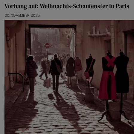
functionele cookies
om je een optimale
Vorhang auf: Weihnachts-Schaufenster in Paris
gebruikerservaring te bieden. Ook plaatsen wij cookies
20. NOVEMBER 2025
van derde partijen om gepersonaliseerde advertenties te
tonen en/of de inhoud van de advertenties op je
voorkeuren af te stemmen. Je kunt je voorkeuren
beheren via ‘Zelf instellen’. Klik je op ‘Accepteren en
doorgaan’ dan ga je akkoord met het gebruik van alle
cookies zoals omschreven in onze
Cookieverklaring
.
Merci!