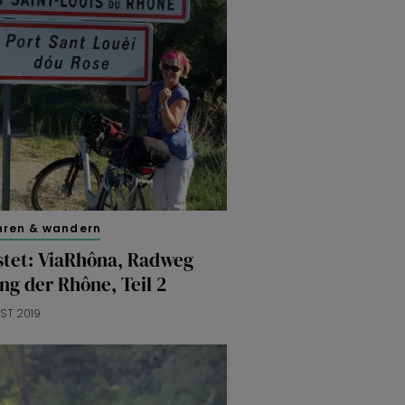
hren & wandern
stet: ViaRhôna, Radweg
ng der Rhône, Teil 2
UST 2019