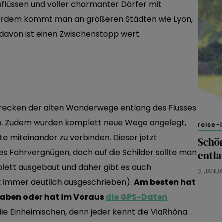
flüssen und voller charmanter Dörfer mit
rdem kommt man an größeren Städten wie Lyon,
 davon ist einen Zwischenstopp wert.
lstrecken der alten Wanderwege entlang des Flusses
n. Zudem wurden komplett neue Wege angelegt,
reise-
 miteinander zu verbinden. Dieser jetzt
Schö
es Fahrvergnügen, doch auf die Schilder sollte man
entl
plett ausgebaut und daher gibt es auch
2. JANU
t immer deutlich ausgeschrieben).
Am besten hat
haben oder hat im Voraus
die GPS-Daten
die Einheimischen, denn jeder kennt die ViaRhôna.