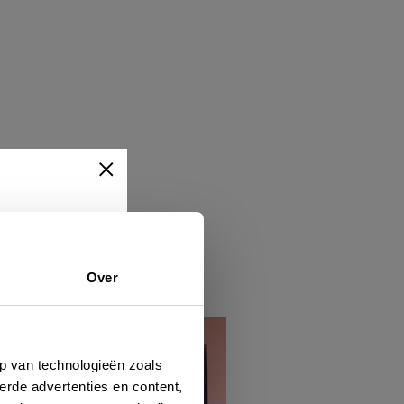
Over
ert
hen
p van technologieën zoals
erde advertenties en content,