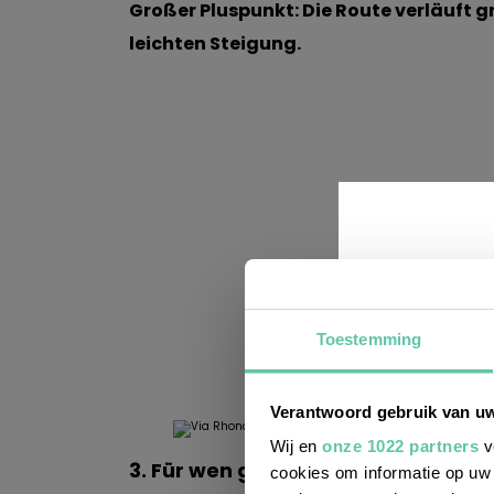
Großer Pluspunkt: Die Route verläuft g
leichten Steigung.
Toestemming
En
we
Verantwoord gebruik van u
Wij en
onze 1022 partners
v
3. Für wen geeignet?
cookies om informatie op uw 