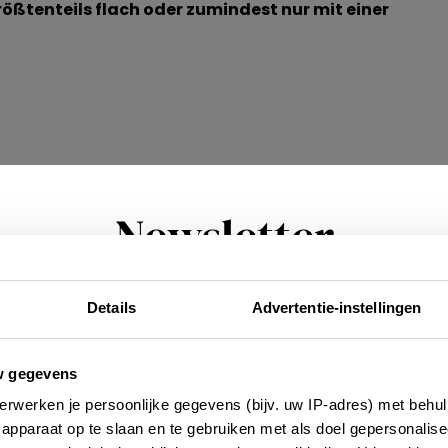
rößtenteils flach oder zumindest nur mit einer
Newsletter
Details
Advertentie-instellingen
Möchtest du regelmäßig über Trends, neue
tdeckungen und Insider-Tipps für Frankreich informi
rden? Dann melde dich für unseren zweiwöchentlic
w gegevens
Newsletter an. Im Handumdrehen erledigt!
erwerken je persoonlijke gegevens (bijv. uw IP-adres) met behul
apparaat op te slaan en te gebruiken met als doel gepersonalise