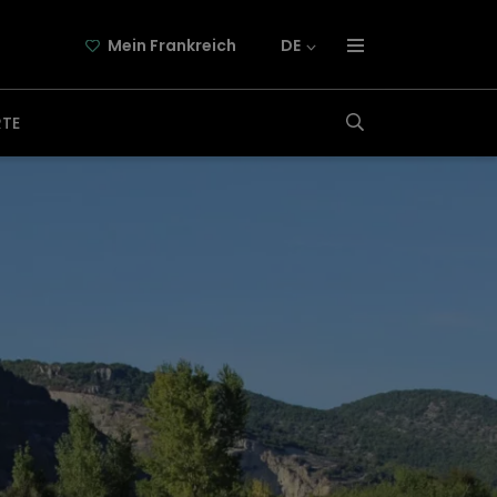
Mein Frankreich
DE
über frankreich-webazine.de
RTE
newsletter
kooperation
kontakt