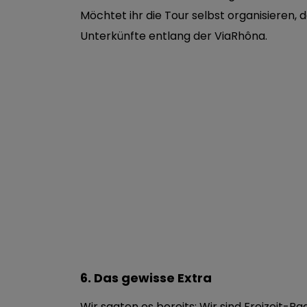
Möchtet ihr die Tour selbst organisieren
Unterkünfte entlang der ViaRhôna.
6. Das gewisse Extra
Wir sagten es bereits: Wir sind Freizeit-Rad