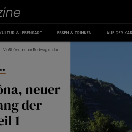
KULTUR & LEBENSART
ESSEN & TRINKEN
AUF DER KA
Getestet: ViaRhôna, neuer Radweg entlang der Rhône, Teil 1
ern
ôna, neuer
ang der
il 1