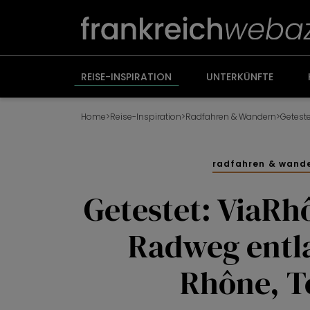
Weiter
zum
Inhalt
REISE-INSPIRATION
UNTERKÜNFTE
Home
>
Reise-Inspiration
>
Radfahren & Wandern
>
radfahren & wand
Getestet: ViaRh
Radweg entl
Rhône, Te