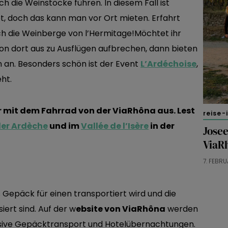
urch die Weinstöcke führen. In diesem Fall ist
t, doch das kann man vor Ort mieten. Erfahrt
h die Weinberge von l’Hermitage!Möchtet ihr
von dort aus zu Ausflügen aufbrechen, dann bieten
n an. Besonders schön ist der Event
L’Ardéchoise
,
ht.
 mit dem Fahrrad von der ViaRhôna aus. Lest
reise-
der Ardèche
und im
Vallée de l’Isère
in der
Josee
ViaR
7. FEBRU
Gepäck für einen transportiert wird und die
ert sind. Auf der w
ebsite von ViaRhôna
werden
sive Gepäcktransport und Hotelübernachtungen.