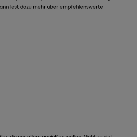
, dann lest dazu mehr über empfehlenswerte
ler, die vor allem genießen wollen. Nicht zu viel,