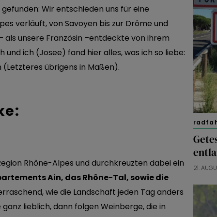
gefunden: Wir entschieden uns für eine
lpes verläuft, von Savoyen bis zur Drôme und
– als unsere Französin –entdeckte von ihrem
und ich (Josee) fand hier alles, was ich so liebe:
n (Letzteres übrigens in Maßen).
ke:
radfa
Gete
entla
 Region Rhône-Alpes und durchkreuzten dabei ein
21. AUG
partements Ain, das Rhône-Tal, sowie die
erraschend, wie die Landschaft jeden Tag anders
e ganz lieblich, dann folgen Weinberge, die in