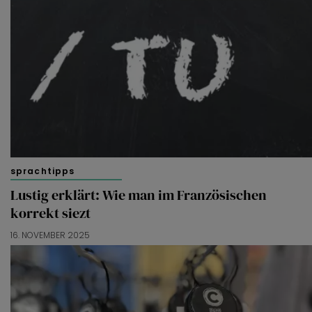
van derde partijen om gepersonaliseerde advertenties te
tonen en/of de inhoud van de advertenties op je
voorkeuren af te stemmen. Je kunt je voorkeuren
beheren via ‘Zelf instellen’. Klik je op ‘Accepteren en
doorgaan’ dan ga je akkoord met het gebruik van alle
cookies zoals omschreven in onze
Cookieverklaring
.
Merci!
sprachtipps
Lustig erklärt: Wie man im Französischen
korrekt siezt
16. NOVEMBER 2025