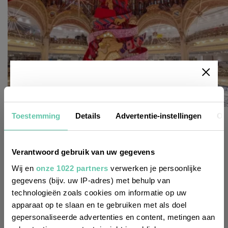
Newsletter
Toestemming
Details
Advertentie-instellingen
Ov
reise-inspiration
Vorhang auf: Weihnachts-Schaufenster in Paris
Möchtest du
regelmäßig über Trends, neue
20. NOVEMBER 2025
Verantwoord gebruik van uw gegevens
Entdeckungen und Insider-Tipps für
Wij en
onze 1022 partners
verwerken je persoonlijke
Frankreich informiert werden? Dann
gegevens (bijv. uw IP-adres) met behulp van
technologieën zoals cookies om informatie op uw
melde dich für unseren
apparaat op te slaan en te gebruiken met als doel
zweiwöchentlichen Newsletter an. Im
gepersonaliseerde advertenties en content, metingen aan
Handumdrehen erledigt!