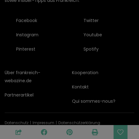
sowie Insider-Tipps aus Frankreich.
Facebook
Twitter
Instagram
Youtube
Pinterest
Spotify
Über frankreich-
Kooperation
webazine.de
Kontakt
Partnerartikel
Qui sommes-nous?
Datenschutz
Impressum
Datenschützerklärung
© Copyright © 2026 frankreich-webazine.de