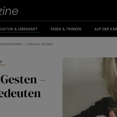
KULTUR & LEBENSART
ESSEN & TRINKEN
AUF DER KA
8 französische Gesten – und was sie bedeuten
rt
 Gesten –
bedeuten