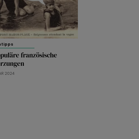
htipps
puläre französische
rzungen
UAR 2024