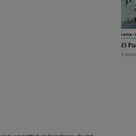
reise-
15 P
5. AUGU