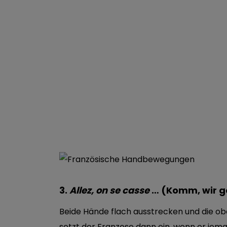
3.
Allez, on se casse
… (Komm, wir 
Beide Hände flach ausstrecken und die ob
setzt der Franzose dann ein, wenn er jem