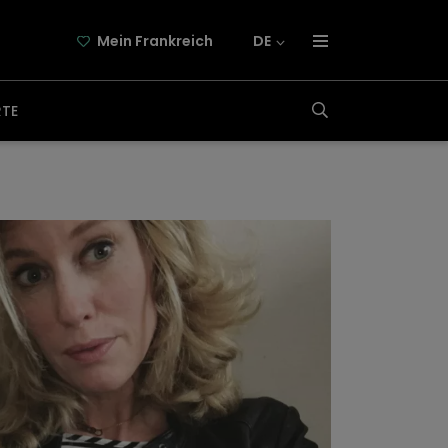
Mein Frankreich
DE
über frankreich-webazine.de
RTE
newsletter
kooperation
kontakt