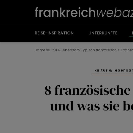
Weiter
zum
Inhalt
REISE-INSPIRATION
UNTERKÜNFTE
Home
>
Kultur & Lebensart
>
Typisch französisch!
>
kultur & lebensa
8 französische
und was sie 