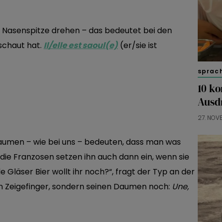
e Nasenspitze drehen – das bedeutet bei den
eschaut hat.
Il/elle est saoul(e)
(er/sie ist
sprac
10 ko
Ausd
27. NOV
aumen – wie bei uns – bedeuten, dass man was
 die Franzosen setzen ihn auch dann ein, wenn sie
 Gläser Bier wollt ihr noch?“, fragt der Typ an der
en Zeigefinger, sondern seinen Daumen noch:
Une,