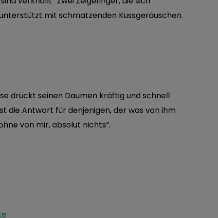
ind verknallt“ Zwei Zeigefinger, die sich
l unterstützt mit schmatzenden Kussgeräuschen.
ose drückt seinen Daumen kräftig und schnell
st die Antwort für denjenigen, der was von ihm
ne von mir, absolut nichts“.
ke