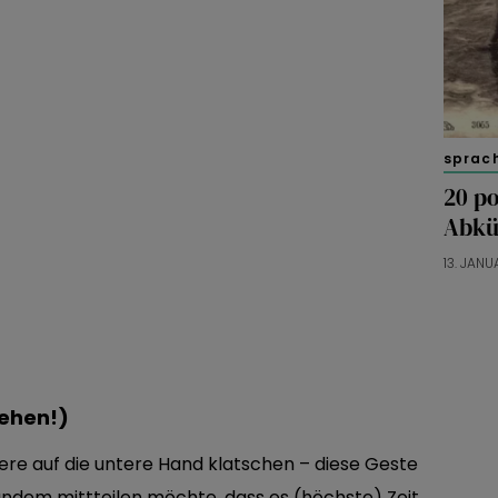
sprac
20 po
Abkü
13. JAN
gehen!)
ere auf die untere Hand klatschen – diese Geste
andem mittteilen möchte, dass es (höchste) Zeit