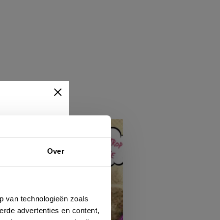
Over
ert
hen
p van technologieën zoals
erde advertenties en content,