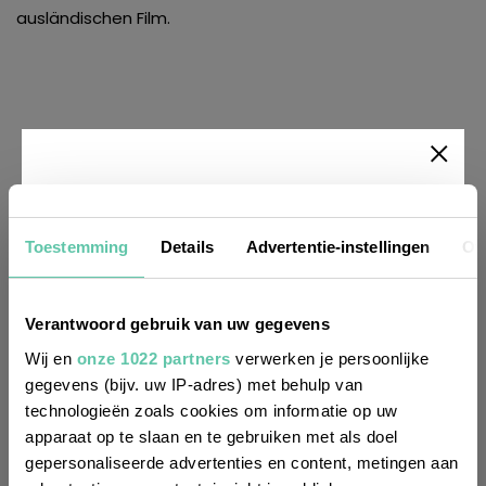
ausländischen Film.
Newsletter
Toestemming
Details
Advertentie-instellingen
Ov
Möchtest du
regelmäßig über Trends, neue
Verantwoord gebruik van uw gegevens
Entdeckungen und Insider-Tipps für
Wij en
onze 1022 partners
verwerken je persoonlijke
Frankreich informiert werden? Dann
gegevens (bijv. uw IP-adres) met behulp van
technologieën zoals cookies om informatie op uw
melde dich für unseren
apparaat op te slaan en te gebruiken met als doel
zweiwöchentlichen Newsletter an. Im
gepersonaliseerde advertenties en content, metingen aan
Handumdrehen erledigt!