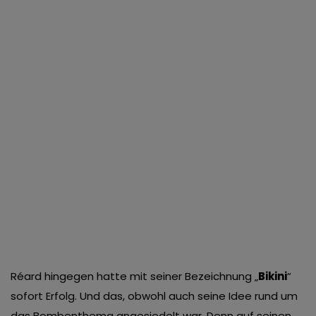
Réard hingegen hatte mit seiner Bezeichnung „
Bikini
“
sofort Erfolg. Und das, obwohl auch seine Idee rund um
das Bombenthema angesiedelt war. Denn auf seinen