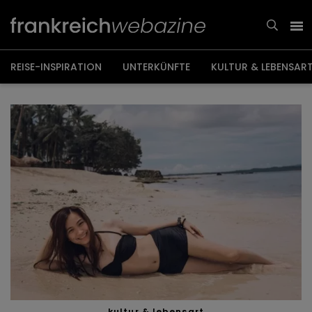
Weiter
zum
Inhalt
REISE-INSPIRATION
UNTERKÜNFTE
KULTUR & LEBENSAR
kultur & lebensart