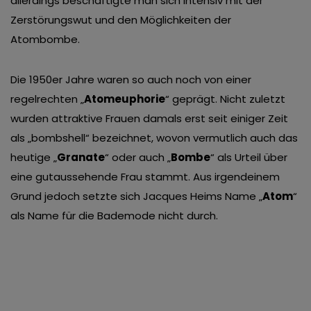
allerdings beschäftigte man sich intensiv mit der
van derde partijen om gepersonaliseerde advertenties te
Zerstörungswut und den Möglichkeiten der
tonen en/of de inhoud van de advertenties op je
Atombombe.
voorkeuren af te stemmen. Je kunt je voorkeuren
beheren via ‘Zelf instellen’. Klik je op ‘Accepteren en
Die 1950er Jahre waren so auch noch von einer
doorgaan’ dan ga je akkoord met het gebruik van alle
regelrechten „
Atomeuphorie
“ geprägt. Nicht zuletzt
cookies zoals omschreven in onze
Cookieverklaring
.
wurden attraktive Frauen damals erst seit einiger Zeit
Merci!
als „bombshell“ bezeichnet, wovon vermutlich auch das
heutige „
Granate
“ oder auch „
Bombe
“ als Urteil über
eine gutaussehende Frau stammt. Aus irgendeinem
Grund jedoch setzte sich Jacques Heims Name „
Atom
“
als Name für die Bademode nicht durch.