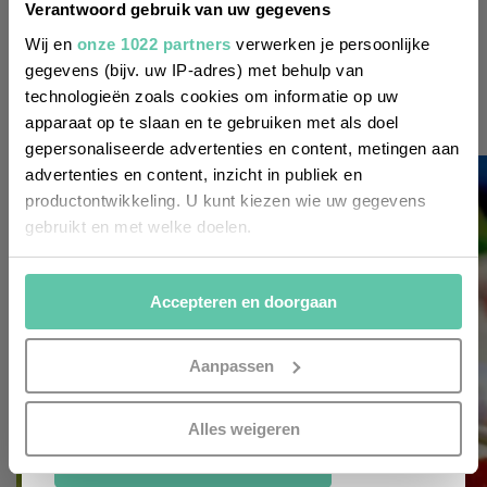
regelmäßig über Trends, neue
Verantwoord gebruik van uw gegevens
Entdeckungen und Insider-Tipps für
Wij en
onze 1022 partners
verwerken je persoonlijke
Frankreich informiert werden? Dann
gegevens (bijv. uw IP-adres) met behulp van
technologieën zoals cookies om informatie op uw
melde dich für unseren
apparaat op te slaan en te gebruiken met als doel
zweiwöchentlichen Newsletter an. Im
gepersonaliseerde advertenties en content, metingen aan
Handumdrehen erledigt!
advertenties en content, inzicht in publiek en
productontwikkeling. U kunt kiezen wie uw gegevens
Voornaam
gebruikt en met welke doelen.
(Required)
Als u het toestaat, willen we ook graag:
Achternaam
Accepteren en doorgaan
Informatie verzamelen over uw geografische
(Required)
locatie, die tot een paar meter nauwkeurig kan zijn
Uw apparaat identificeren door het actief te
E-
Aanpassen
mailadres
scannen op specifieke eigenschappen (fingerprinting)
(Required)
Lees meer over hoe uw persoonlijke gegevens worden
Alles weigeren
verwerkt en stel uw voorkeuren in het
detailgedeelte
in.
ANMELDEN
U kunt uw toestemming op elk moment wijzigen of