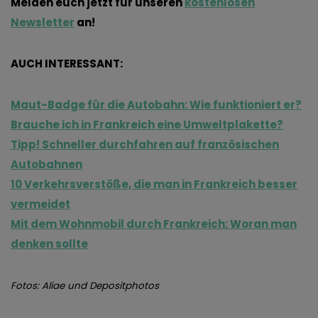
Melden
euch
jetzt für unseren
kostenlosen
Newsletter
an!
AUCH INTERESSANT
:
Maut-Badge für die Autobahn: Wie funktioniert er?
Brauche ich in Frankreich eine Umweltplakette?
Tipp! Schneller durchfahren auf französischen
Autobahnen
10 Verkehrsverstöße, die man in Frankreich besser
vermeidet
Mit dem Wohnmobil durch Frankreich: Woran man
denken sollte
Fotos
: Aliae
und
Depositphotos