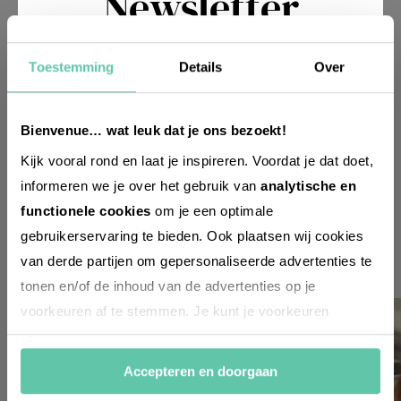
Newsletter
Toestemming
Details
Over
Möchtest du
regelmäßig über Trends, neue
Entdeckungen und Insider-Tipps für
Bienvenue… wat leuk dat je ons bezoekt!
Frankreich informiert werden? Dann
Kijk vooral rond en laat je inspireren. Voordat je dat doet,
melde dich für unseren
informeren we je over het gebruik van
analytische en
zweiwöchentlichen Newsletter an. Im
functionele cookies
om je een optimale
Handumdrehen erledigt!
gebruikerservaring te bieden. Ook plaatsen wij cookies
van derde partijen om gepersonaliseerde advertenties te
Voornaam
tonen en/of de inhoud van de advertenties op je
(Required)
voorkeuren af te stemmen. Je kunt je voorkeuren
beheren via ‘Zelf instellen’. Klik je op ‘Accepteren en
Achternaam
(Required)
doorgaan’ dan ga je akkoord met het gebruik van alle
Accepteren en doorgaan
cookies zoals omschreven in onze
Cookieverklaring
.
E-