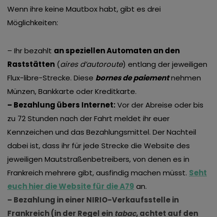
Wenn ihre keine Mautbox habt, gibt es drei
Möglichkeiten:
– Ihr bezahlt
an speziellen Automaten an den
Raststätten
(
aires d’autoroute
) entlang der jeweiligen
Flux-libre-Strecke. Diese
bornes de paiement
nehmen
Münzen, Bankkarte oder Kreditkarte.
– Bezahlung übers Internet:
Vor der Abreise oder bis
zu 72 Stunden nach der Fahrt meldet ihr euer
Kennzeichen und das Bezahlungsmittel. Der Nachteil
dabei ist, dass ihr für jede Strecke die Website des
jeweiligen Mautstraßenbetreibers, von denen es in
Frankreich mehrere gibt, ausfindig machen müsst.
Seht
euch hier die Website für die A79
an.
– Bezahlung in einer
NIRIO-Verkaufsstelle
in
Frankreich (in der Regel ein
tabac
, achtet auf den