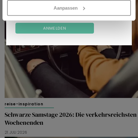
Merci!
mailadres
Aanpassen
(Required)
ANMELDEN
reise-inspiration
Schwarze Samstage 2026: Die verkehrsreichsten
Wochenenden
21. JULI 2026