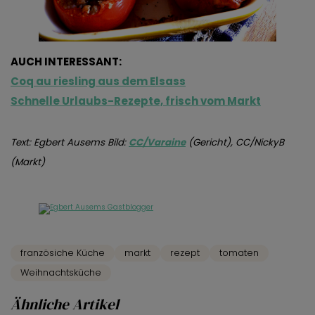
AUCH INTERESSANT:
Coq au riesling aus dem Elsass
Schnelle Urlaubs-Rezepte, frisch vom Markt
Text: Egbert Ausems Bild:
CC/Varaine
(Gericht), CC/NickyB
(Markt)
französiche Küche
markt
rezept
tomaten
Weihnachtsküche
Ähnliche Artikel