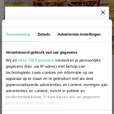
Newsletter
Toestemming
Details
Advertentie-instellingen
Ov
Möchtest du
regelmäßig über Trends, neue
Verantwoord gebruik van uw gegevens
Entdeckungen und Insider-Tipps für
französische rezepte
Wij en
onze 1022 partners
verwerken je persoonlijke
Frankreich informiert werden? Dann
gegevens (bijv. uw IP-adres) met behulp van
Quiche mit geräuchertem Lachs
technologieën zoals cookies om informatie op uw
melde dich für unseren
10. APRIL 2026
apparaat op te slaan en te gebruiken met als doel
zweiwöchentlichen Newsletter an. Im
gepersonaliseerde advertenties en content, metingen aan
Handumdrehen erledigt!
advertenties en content, inzicht in publiek en
productontwikkeling. U kunt kiezen wie uw gegevens
Voornaam
gebruikt en met welke doelen.
(Required)