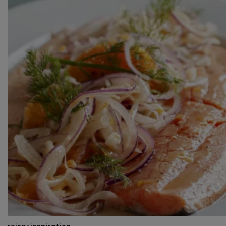
beheren via ‘Zelf instellen’. Klik je op ‘Accepteren en
doorgaan’ dan ga je akkoord met het gebruik van alle
cookies zoals omschreven in onze
Cookieverklaring
.
Merci!