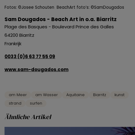
Fotos: ©Josee Schouten BeachArt foto’s: ©SamDougados
Sam Dougados - Beach Art in o.a. Biarritz
Plage des Basques - Boulevard Prince des Galles
64200 Biarritz
Frankrijk
0033 (0)6 63 77 55 09
www.sam-dougados.com
am Meer
am Wasser
Aquitaine
Biarritz
kunst
strand
surfen
Ähnliche Artikel