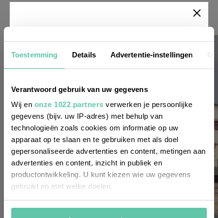
Newsletter
Toestemming
Details
Advertentie-instellingen
Ov
Möchtest du
regelmäßig über Trends, neue
Verantwoord gebruik van uw gegevens
Entdeckungen und Insider-Tipps für
Wij en
onze 1022 partners
verwerken je persoonlijke
Frankreich informiert werden? Dann
gegevens (bijv. uw IP-adres) met behulp van
technologieën zoals cookies om informatie op uw
melde dich für unseren
apparaat op te slaan en te gebruiken met als doel
zweiwöchentlichen Newsletter an. Im
gepersonaliseerde advertenties en content, metingen aan
Handumdrehen erledigt!
advertenties en content, inzicht in publiek en
productontwikkeling. U kunt kiezen wie uw gegevens
Voornaam
gebruikt en met welke doelen.
(Required)
Als u het toestaat, willen we ook graag: