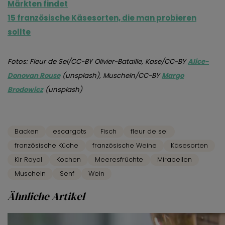
Märkten findet
15 französische Käsesorten, die man probieren
sollte
Fotos: Fleur de Sel/CC-BY Olivier-Bataille, Kase/CC-BY
Alice-
Donovan Rouse
(unsplash), Muscheln/CC-BY
Margo
Brodowicz
(unsplash)
Backen
escargots
Fisch
fleur de sel
französische Küche
französische Weine
Käsesorten
Kir Royal
Kochen
Meeresfrüchte
Mirabellen
Muscheln
Senf
Wein
Ähnliche Artikel