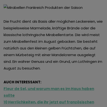
van derde partijen om gepersonaliseerde advertenties te
tonen en/of de inhoud van de advertenties op je
voorkeuren af te stemmen. Je kunt je voorkeuren
Die Frucht dient als Basis aller möglichen Leckereien, wie
beheren via ‘Zelf instellen’. Klik je op ‘Accepteren en
beispielsweise Marmelade, kräftige Brände oder die
doorgaan’ dan ga je akkoord met het gebruik van alle
klassische lothringische Mirabellentarte. Die wird meist
cookies zoals omschreven in onze
Cookieverklaring
.
zum Mirabellenfest im August gebacken. Sie besteht
Merci!
natürlich aus den kleinen gelben Früchtchen, die auf
einem Mürbeteig mit einer Mandelcreme ausgelegt
sind. Ein wahrer Genuss und ein Grund, um Lothringen im
August zu besuchen.
AUCH INTERESSANT:
Fleur de Sel, und warum man es im Haus haben
sollte
10 Herrlichkeiten, die ihr jetzt auf französischen