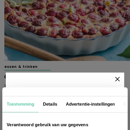
essen & trinken
Clafoutis mit Kirschen – ganz einfach!
11. JUNI 2026
Newsletter
Toestemming
Details
Advertentie-instellingen
Ov
Möchtest du
regelmäßig über Trends, neue
Verantwoord gebruik van uw gegevens