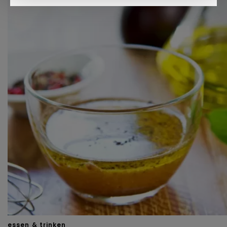
Kijk vooral rond en laat je inspireren. Voordat je dat doet,
informeren we je over het gebruik van
analytische en
functionele cookies
om je een optimale
gebruikerservaring te bieden. Ook plaatsen wij cookies
van derde partijen om gepersonaliseerde advertenties te
tonen en/of de inhoud van de advertenties op je
voorkeuren af te stemmen. Je kunt je voorkeuren
beheren via ‘Zelf instellen’. Klik je op ‘Accepteren en
doorgaan’ dan ga je akkoord met het gebruik van alle
cookies zoals omschreven in onze
Cookieverklaring
.
Merci!
essen & trinken