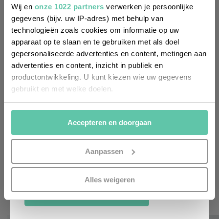
Entdeckungen und Insider-Tipps für
Wij en
onze 1022 partners
verwerken je persoonlijke
Frankreich informiert werden? Dann
gegevens (bijv. uw IP-adres) met behulp van
technologieën zoals cookies om informatie op uw
melde dich für unseren
apparaat op te slaan en te gebruiken met als doel
zweiwöchentlichen Newsletter an. Im
gepersonaliseerde advertenties en content, metingen aan
Handumdrehen erledigt!
advertenties en content, inzicht in publiek en
productontwikkeling. U kunt kiezen wie uw gegevens
Voornaam
gebruikt en met welke doelen.
(Required)
Als u het toestaat, willen we ook graag:
Achternaam
Accepteren en doorgaan
Informatie verzamelen over uw geografische
(Required)
locatie, die tot een paar meter nauwkeurig kan zijn
Uw apparaat identificeren door het actief te
E-
Aanpassen
mailadres
scannen op specifieke eigenschappen (fingerprinting)
(Required)
Lees meer over hoe uw persoonlijke gegevens worden
Alles weigeren
verwerkt en stel uw voorkeuren in het
detailgedeelte
in.
ANMELDEN
U kunt uw toestemming op elk moment wijzigen of
intrekken in de Cookieverklaring.