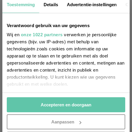
Toestemming
Details
Advertentie-instellingen
Ov
französische rezepte
Sommerliches Rezept: Erdbeerkuchen
Möchtest du
regelmäßig über Trends, neue
7. JUNI 2024
Verantwoord gebruik van uw gegevens
Entdeckungen und Insider-Tipps für
Wij en
onze 1022 partners
verwerken je persoonlijke
Frankreich informiert werden? Dann
gegevens (bijv. uw IP-adres) met behulp van
technologieën zoals cookies om informatie op uw
melde dich für unseren
apparaat op te slaan en te gebruiken met als doel
zweiwöchentlichen Newsletter an. Im
gepersonaliseerde advertenties en content, metingen aan
Handumdrehen erledigt!
advertenties en content, inzicht in publiek en
productontwikkeling. U kunt kiezen wie uw gegevens
Voornaam
gebruikt en met welke doelen.
(Required)
Als u het toestaat, willen we ook graag:
Achternaam
Accepteren en doorgaan
Informatie verzamelen over uw geografische
(Required)
locatie, die tot een paar meter nauwkeurig kan zijn
Uw apparaat identificeren door het actief te
E-
Aanpassen
mailadres
scannen op specifieke eigenschappen (fingerprinting)