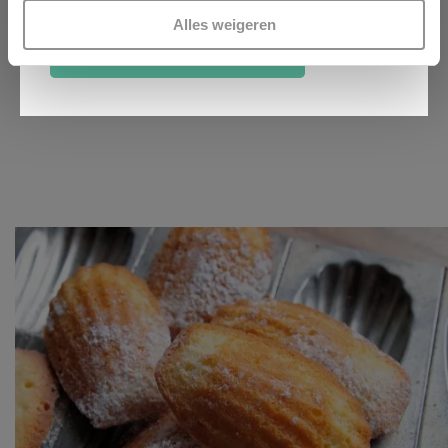
(Required)
Lees meer over hoe uw persoonlijke gegevens worden
Alles weigeren
verwerkt en stel uw voorkeuren in het
detailgedeelte
in.
ANMELDEN
U kunt uw toestemming op elk moment wijzigen of
intrekken in de Cookieverklaring.
Kijk vooral rond en laat je inspireren. Voordat je dat doet,
informeren we je over het gebruik van
analytische en
functionele cookies
om je een optimale
gebruikerservaring te bieden. Ook plaatsen wij cookies
van derde partijen om gepersonaliseerde advertenties te
tonen en/of de inhoud van de advertenties op je
voorkeuren af te stemmen. Je kunt je voorkeuren
beheren via ‘Zelf instellen’. Klik je op ‘Accepteren en
doorgaan’ dan ga je akkoord met het gebruik van alle
cookies zoals omschreven in onze
Cookieverklaring
.
Merci!